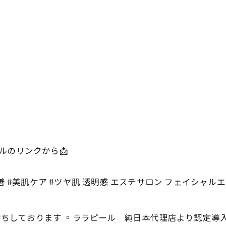
ルのリンクから📩
善 #美肌ケア #ツヤ肌 透明感 エステサロン フェイシャ
予約お待ちしております ▫️ララピール 純日本代理店より認定