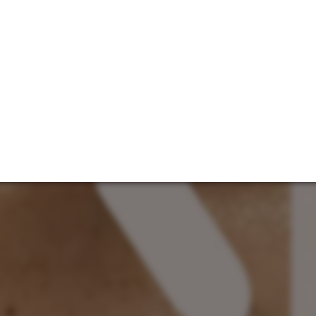
お問い合わせ
ご予約はこちら
埼玉県越谷市千間台東１-９-４ インペリアルビル３F
［営業時間］9時〜23時 ［最終受付21時］［定休日］不定休
S
BLOG
特定商取引法に基づく表記