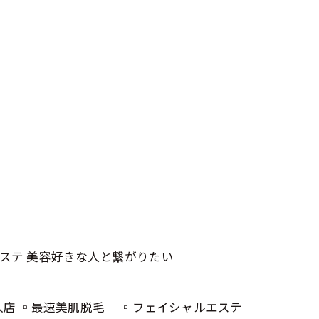
ルエステ 美容好きな人と繋がりたい
導入店 ▫️最速美肌脱毛 ▫️フェイシャルエステ