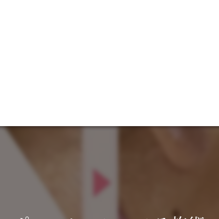
048-940-9349
施術中・営業時間外のお電話を承ることができません。
留守番電話又は公式LINEよりお願い致します。
AFF
GALLERY
VOICE
脱毛
ACCES
全身
ヒゲ
パーツ
SHR