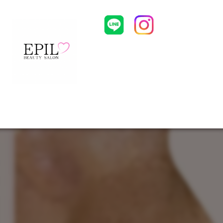
HOME
CONCEPT
MENU
ST
Body Piiling