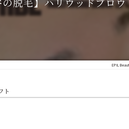
谷の脱毛】ハリウッドブロウ
IPL
EPIL Beau
フト