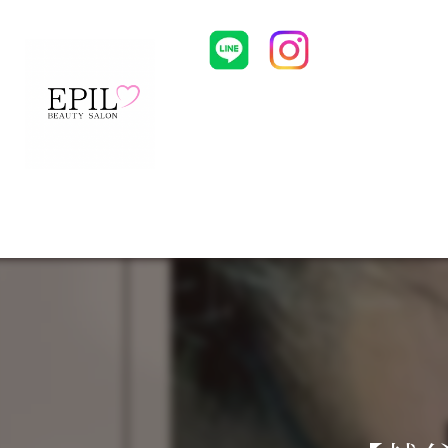
HOME
CONCEPT
MENU
ST
Body Piiling