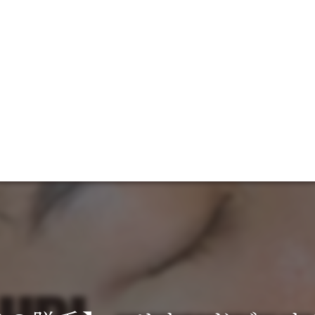
048-940-9349
施術中・営業時間外のお電話を承ることができません。
留守番電話又は公式LINEよりお願い致します。
AFF
GALLERY
VOICE
脱毛
ACCES
全身
ヒゲ
パーツ
SHR