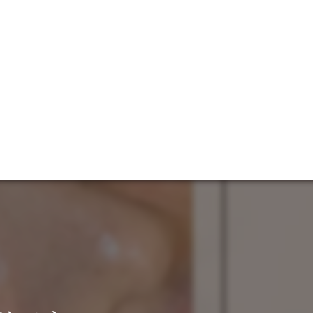
お問い合わせ
ご予約はこちら
埼玉県越谷市千間台東１-９-４ インペリアルビル３F
［営業時間］9時〜23時 ［最終受付21時］［定休日］不定休
S
BLOG
特定商取引法に基づく表記