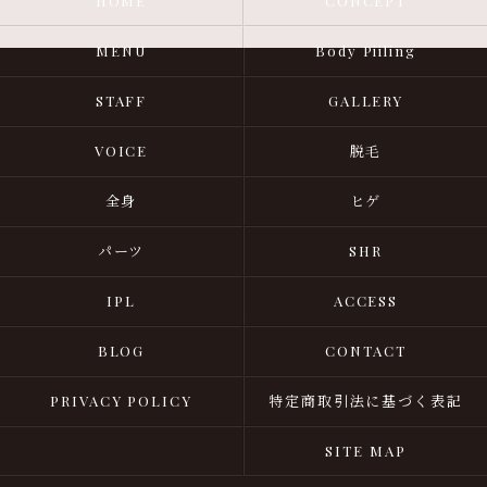
HOME
CONCEPT
MENU
Body Piiling
STAFF
GALLERY
VOICE
脱毛
全身
ヒゲ
パーツ
SHR
IPL
ACCESS
BLOG
CONTACT
PRIVACY POLICY
特定商取引法に基づく表記
SITE MAP