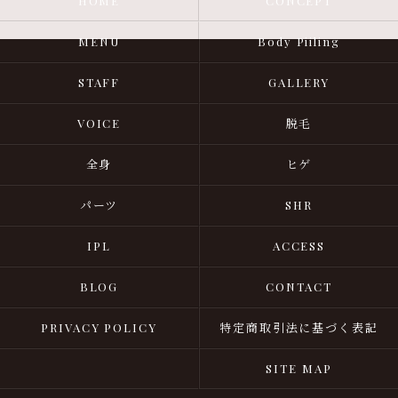
HOME
CONCEPT
MENU
Body Piiling
STAFF
GALLERY
VOICE
脱毛
全身
ヒゲ
パーツ
SHR
IPL
ACCESS
BLOG
CONTACT
PRIVACY POLICY
特定商取引法に基づく表記
SITE MAP