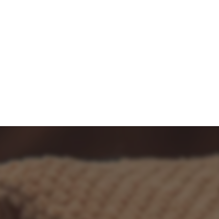
越谷でエステするならEPIL | 居心地が良いプライベート空間 | GALLERY
お問い合わせ
ご予約はこちら
埼玉県越谷市千間台東１-９-４ インペリアルビル３F
［営業時間］9時〜23時 ［最終受付21時］［定休日］不定休
S
BLOG
特定商取引法に基づく表記