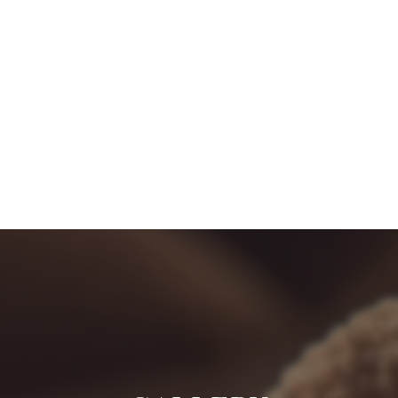
ディープクリアスキン毛穴洗浄 | 
048-940-9349
施術中・営業時間外のお電話を承ることができません。
留守番電話又は公式LINEよりお願い致します。
AFF
GALLERY
VOICE
脱毛
ACCES
全身
ヒゲ
パーツ
SHR