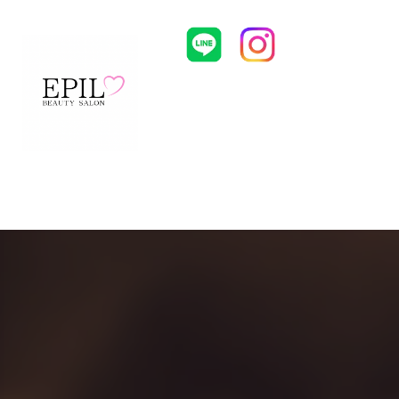
HOME
CONCEPT
MENU
ST
Body Piiling